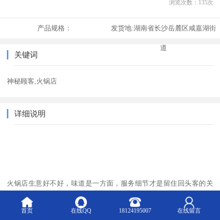
浏览次数：
135
次
产品规格：
发货地:
湖南省长沙岳麓区咸嘉湖街
道
关键词
神秘顾客,火锅店
详细说明
火锅店生意好不好，味道是一方面，服务细节才是留住回头客的关
键。很多老板觉得门店没问题，但
火锅店暗访
一上，漏洞全暴露。
首页
在线QQ
18124195007
在线留言
在湖南，越来越多火锅品牌找
湖南神秘顾客公司
合作，用
"装顾客"摸