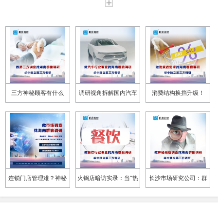
三方神秘顾客有什么
调研视角拆解国内汽车
消费结构换挡升级！
用？企业督导不用再 “走
市场：内卷之下，拼产
2026 上半年湖南消费市
马观花”
品拼体验
场调研洞察
连锁门店管理难？神秘
火锅店暗访实录：当“热
长沙市场研究公司：群
顾客调研还原真实服务
辣”招牌遭遇“冷眼”服务
狼调研的家电暗访服务
现状