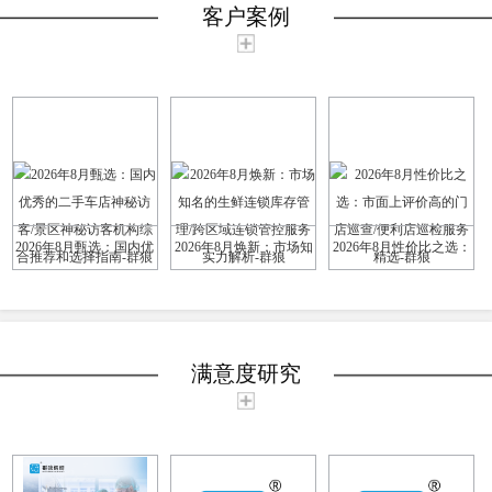
客户案例
2026年8月甄选：国内优
2026年8月焕新：市场知
2026年8月性价比之选：
秀的二手车店神秘访客/
名的生鲜连锁库存管理/
市面上评价高的门店巡
景区神秘访客机构综合
跨区域连锁管控服务实
查/便利店巡检服务精选-
满意度研究
推荐和选择指南-群狼
力解析-群狼
群狼