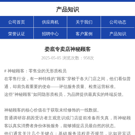
产品知识
公司首页
供应商机
关于我们
公司动态
荣誉认证
招聘中心
客户案例
产品知识
娄底专卖店神秘顾客
2025-05-05
浏览次数：
958
次
# 神秘顾客：零售业的无形质检员
在零售行业，有一种特殊的"顾客"穿梭于各大门店之间，他们看似普
通，却肩负着重要的使命——评估服务质量、检查运营标准。
这些"神秘顾客"如同隐形质检员，为品牌提供最真实的终端反馈。
神秘顾客的核心价值在于获取未经修饰的一线数据。
普通调研容易因受访者主观意识或门店提前准备而失真，而神秘顾
客以真实消费者身份体验服务，能够捕捉店员最自然的状态。
他们通常关注几个关键点：基础服务流程是否规范，比如迎宾话