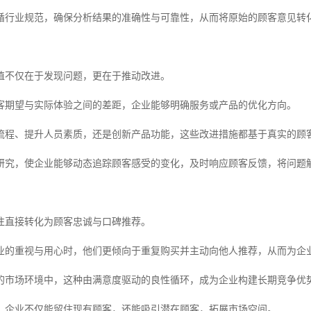
循行业规范，确保分析结果的准确性与可靠性，从而将原始的顾客意见转
值不仅在于发现问题，更在于推动改进。
客期望与实际体验之间的差距，企业能够明确服务或产品的优化方向。
流程、提升人员素质，还是创新产品功能，这些改进措施都基于真实的顾
研究，使企业能够动态追踪顾客感受的变化，及时响应顾客反馈，将问题
往直接转化为顾客忠诚与口碑推荐。
业的重视与用心时，他们更倾向于重复购买并主动向他人推荐，从而为企
的市场环境中，这种由满意度驱动的良性循环，成为企业构建长期竞争优
，企业不仅能留住现有顾客，还能吸引潜在顾客，拓展市场空间。