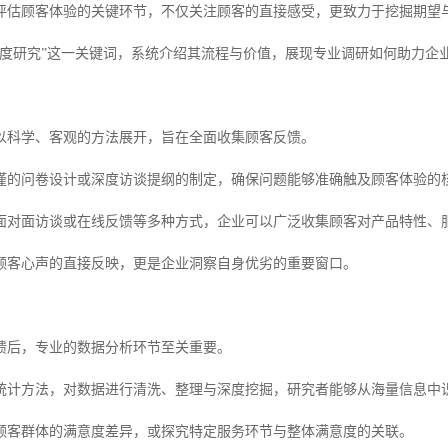
评估顾客体验的关键环节，不仅关注顾客的直接感受，更致力于挖掘期望
意度研究”这一关键词，系统介绍其流程与价值，展现专业调研如何助力企
以科学、客观的方法展开，旨在全面收集顾客反馈。
谨的问卷设计或深度访谈提纲的制定，确保问题能够准确触及顾客体验的
面对面访谈或在线反馈等多种方式，企业可以广泛收集顾客对产品特性、
顾客心声的直接反映，更是企业洞察自身优劣的重要窗口。
馈后，专业的数据分析环节至关重要。
统计方法，对数据进行清洗、整理与深度挖掘，研究者能够从海量信息中
顾客群体的满意度差异，或探究特定服务环节与整体满意度的关联。