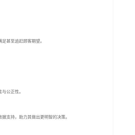
满足甚至追赶顾客期望。
性与公正性。
数据支持，助力其做出更明智的决策。