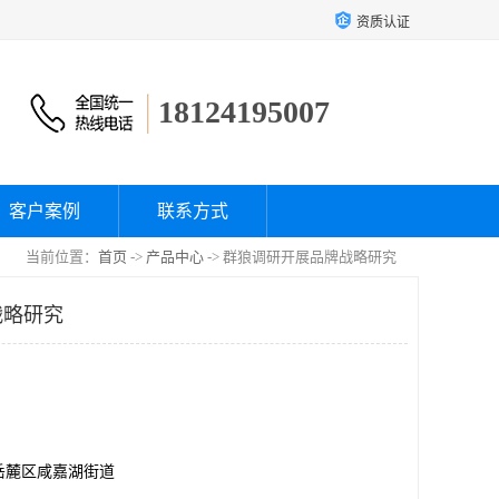
资质认证
18124195007
客户案例
联系方式
当前位置：
首页
->
产品中心
-> 群狼调研开展品牌战略研究
战略研究
岳麓区咸嘉湖街道