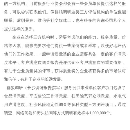
的三方机构。
目前
很多行业协会都会有一些会员单位提供这样的服
务，可以尝试联系他们。
像
群狼调研
这类三方评估机构的单位也能
联系。后则是在、
微信等社交媒体上，也有很多的咨询公司和个人
提供这样的服务。
企业在选择三方机构时，需要考虑他们的能力、服务质量、价
格等因素，能够先要求他们提供一些案例或者样本，以便好地评估
他们的工作效果。一般申请质量奖的企业需要具备一定的客户满意
度水平，客户满意度调查报告是评估企业客户满意度的重要依据，
有助于企业质量奖的评审，获得质量奖的企业将获得多的市场认可
和信任，有利于企业的长远发展。
群狼调研（长沙调研报告撰写）
服务公共事业单位
客户
项目
包含了
食品满意度、平安建设工作满意度、扫黑除恶群众满意度
、
水电气
用户满意度
、
社会风险稳定性调查
等多种类型
三方测评项目
，通过
调查、网络问卷和
街头访问
等方式调研有效样本
1,000,000个。