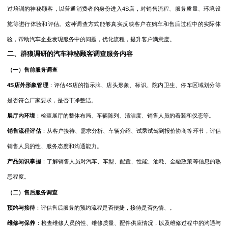
过培训的神秘顾客，以普通消费者的身份进入4S店，对销售流程、服务质量、环境设
施等进行体验和评估。这种调查方式能够真实反映客户在购车和售后过程中的实际体
验，帮助汽车企业发现服务中的问题，优化流程，提升客户满意度。
二、群狼调研的汽车神秘顾客调查服务内容
（一）售前服务调查
4S店外形象管理
：评估
4S店的指示牌、店头形象、标识、院内卫生、停车区域划分等
是否符合厂家要求，是否干净整洁。
展厅内环境
：检查展厅的整体布局、车辆陈列、清洁度、销售人员的着装和仪态等。
销售流程评估
：从客户接待、需求分析、车辆介绍、试乘试驾到报价协商等环节，评估
销售人员的性、服务态度和沟通能力。
产品知识掌握
：了解销售人员对汽车、车型、配置、性能、油耗、金融政策等信息的熟
悉程度。
（二）售后服务调查
预约与接待
：评估售后服务的预约流程是否便捷，接待是否热情、。
维修与保养
：检查维修人员的性、维修质量、配件供应情况，以及维修过程中的沟通与