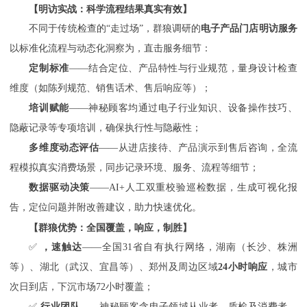
【明访实战：科学流程结果真实有效】
不同于传统检查的
“走过场”，群狼调研的
电子产品门店明访服务
以标准化流程与动态化洞察为，直击服务细节：
定制标准
——结合定位、产品特性与行业规范，量身设计检查
维度（如陈列规范、销售话术、售后响应等）；
培训赋能
——神秘顾客均通过电子行业知识、设备操作技巧、
隐蔽记录等专项培训，确保执行性与隐蔽性；
多维度动态评估
——从进店接待、产品演示到售后咨询，全流
程模拟真实消费场景，同步记录环境、服务、流程等细节；
数据驱动决策
——AI+人工双重校验巡检数据，生成可视化报
告，定位问题并附改善建议，助力快速优化。
【群狼优势：全国覆盖，响应，制胜】
✅
，速触达
——全国31省自有执行网络，湖南（长沙、株洲
等）、湖北（武汉、宜昌等）、郑州及周边区域
24小时响应
，城市
次日到店，下沉市场
72小时覆盖；
✅
行业团队
——神秘顾客含电子领域从业者、质检及消费者，