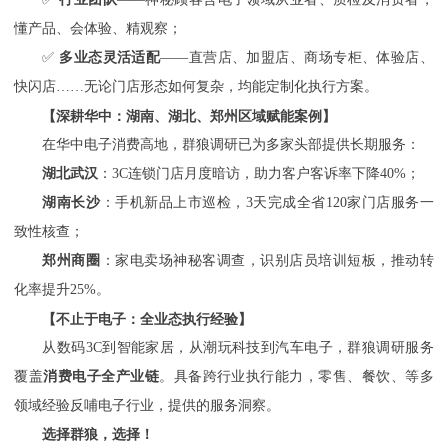
懂产品、会体验、精观察；
✅
多业态灵活适配
——直营店、加盟店、商场专柜、体验店、
快闪店……无论门店形态如何复杂，均能定制化执行方案。
【深耕华中：湖南、湖北、郑州区域赋能案例】
在华中电子消费高地，群狼调研已为多家头部提供长期服务：
湖北武汉
：
3C连锁门店月度暗访，助力客户客诉率下降40%；
湖南长沙
：手机新品上市巡检，
3天完成全省120家门店服务一
致性核查；
郑州商圈
：家电卖场神秘客调查，识别店员培训短板，推动转
化率提升
25%。
【不止于电子：全业态执行经验】
从数码
3C到智能家居，从潮玩科技到汽车电子，群狼调研服务
覆盖
消费电子全产业链
。具备跨行业执行能力，零售、餐饮、等多
领域经验反哺电子行业，提供的服务洞察。
选择群狼，选择！