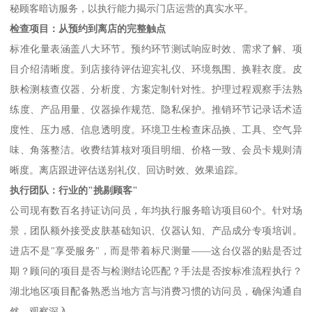
秘顾客暗访服务，以执行能力揭示门店运营的真实水平。
检查项目：从预约到离店的完整触点
标准化量表涵盖八大环节。预约环节测试响应时效、需求了解、项
目介绍清晰度。到店接待评估迎宾礼仪、环境氛围、换鞋衣度。皮
肤检测核查仪器、分析度、方案定制针对性。护理过程观察手法熟
练度、产品用量、仪器操作规范、隐私保护。推销环节记录话术适
度性、压力感、信息透明度。环境卫生检查床品换、工具、空气异
味、角落整洁。收费结算核对项目明细、价格一致、会员卡规则清
晰度。离店跟进评估送别礼仪、回访时效、效果追踪。
执行团队：行业的
"
挑剔顾客
"
公司现有数百名持证访问员，年均执行服务暗访项目
60
个。针对场
景，团队额外接受皮肤基础知识、仪器认知、产品成分专项培训。
进店不是
"
享受服务
"
，而是带着标尺测量——这台仪器的贴是否过
期？顾问的项目是否与检测结论匹配？手法是否按标准流程执行？
湖北地区项目配备熟悉当地方言与消费习惯的访问员，确保沟通自
然、观察深入。