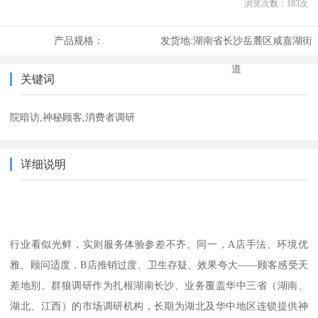
浏览次数：
183
次
产品规格：
发货地:
湖南省长沙岳麓区咸嘉湖街
道
关键词
院暗访,神秘顾客,消费者调研
详细说明
行业看似光鲜，实则服务体验参差不齐。同一，
A
店手法、环境优
雅、顾问适度，
B
店推销过度、卫生存疑、效果夸大——顾客感受天
差地别。群狼调研作为扎根湖南长沙、业务覆盖华中三省（湖南、
湖北、江西）的市场调研机构，长期为湖北及华中地区连锁提供神