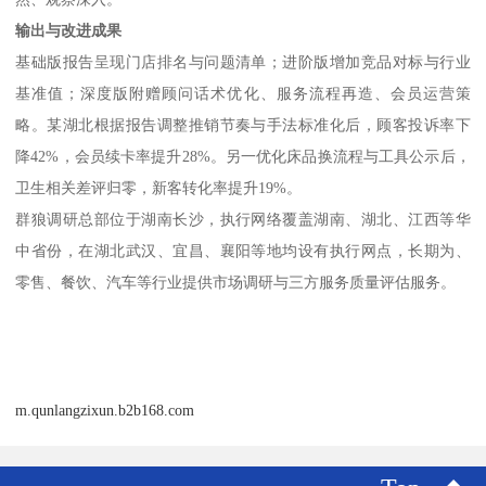
输出与改进成果
基础版报告呈现门店排名与问题清单；进阶版增加竞品对标与行业
基准值；深度版附赠顾问话术优化、服务流程再造、会员运营策
略。某湖北根据报告调整推销节奏与手法标准化后，顾客投诉率下
降
42%
，会员续卡率提升
28%
。另一优化床品换流程与工具公示后，
卫生相关差评归零，新客转化率提升
19%
。
群狼调研总部位于湖南长沙，执行网络覆盖湖南、湖北、江西等华
中省份，在湖北武汉、宜昌、襄阳等地均设有执行网点，长期为、
零售、餐饮、汽车等行业提供市场调研与三方服务质量评估服务。
m.qunlangzixun.b2b168.com