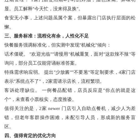
显。员工解释"今天忙，没来得及换"。
食安无小事，上述问题虽属个案，但暴露出门店执行层面的松
懈。
三、服务标准：流程化有余，人性化不足
快餐服务强调标准化，但实测中发现
"机械化"倾向：
话术僵硬。
"欢迎光临""请慢用"机械重复，面对"这款辣不辣"等
询问，部分员工仅能背诵标准答案。
特殊需求响应弱。
提出
"少放酱""不要葱"等定制要求，4家门店
表示"系统点不了"，2家需请示店长，流程繁琐。
客诉处理缺位。
一例餐品配错，店员反应是
"你点的就是这
个"，未查看小票核实，态度推诿。
值得关注的是，
2家 newer 门店引入自助点餐机，减少人为差
错，但老年客群操作困难，未配引导人员，形成新的服务盲
区。
四、值得肯定的优化方向