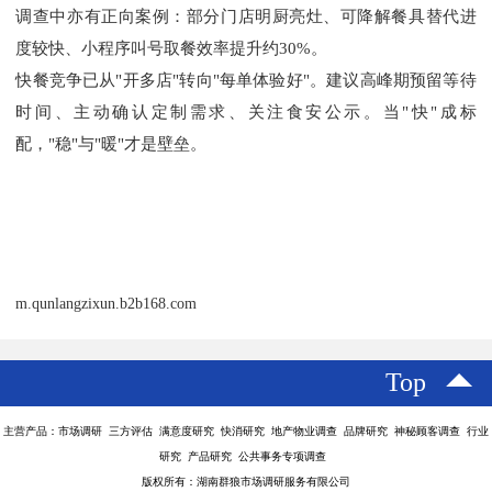
调查中亦有正向案例：部分门店明厨亮灶、可降解餐具替代进
度较快、小程序叫号取餐效率提升约
30%。
快餐竞争已从
"开多店"转向"每单体验好"。建议高峰期预留等待
时间、主动确认定制需求、关注食安公示。当"快"成标
配，"稳"与"暖"才是壁垒。
m.qunlangzixun.b2b168.com
Top
主营产品：市场调研 三方评估 满意度研究 快消研究 地产物业调查 品牌研究 神秘顾客调查 行业
研究 产品研究 公共事务专项调查
版权所有：湖南群狼市场调研服务有限公司