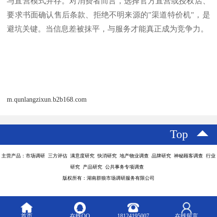
与直营模式并存。对消费者而言，选择官方直营或授权店、
要求书面确认售后条款、拒绝不明来源的"渠道特价机"，是
避坑关键。当信息差被抹平，与服务才能真正成为竞争力。
m.qunlangzixun.b2b168.com
Top
主营产品：市场调研 三方评估 满意度研究 快消研究 地产物业调查 品牌研究 神秘顾客调查 行业
研究 产品研究 公共事务专项调查
版权所有：湖南群狼市场调研服务有限公司
首页
在线QQ
18124195007
在线留言