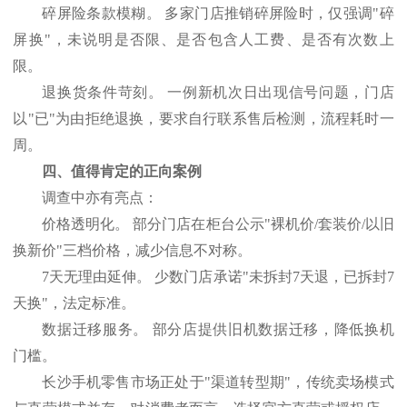
碎屏险条款模糊。
多家门店推销碎屏险时，仅强调
"碎
屏换"，未说明是否限、是否包含人工费、是否有次数上
限。
退换货条件苛刻。
一例新机次日出现信号问题，门店
以
"已"为由拒绝退换，要求自行联系售后检测，流程耗时一
周。
四、值得肯定的正向案例
调查中亦有亮点：
价格透明化。
部分门店在柜台公示
"裸机价/套装价/以旧
换新价"三档价格，减少信息不对称。
7天无理由延伸。 少数门店承诺"未拆封7天退，已拆封7
天换"，法定标准。
数据迁移服务。
部分店提供旧机数据迁移，降低换机
门槛。
长沙手机零售市场正处于
"渠道转型期"，传统卖场模式