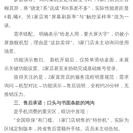
糊其辞，将"骁龙7系"说成"和8系差不多"，实际性能差距显
#着,曦#。另1家店将"屏幕刷新率"与"触控采样率"混为一
谈。
需求错配。
明确表示
"给老人用，要大屏大字"，仍被小
屏旗舰机型，理由是"这款卖得"。3家门店未主动询问使用
场景。
功能演示敷衍。
新机开箱后，仅简单滑动桌面，未展
示关键功能设置。
2家店甚至未协助完成基础账号登录。
值得关注的是，
2家直营店的服务流程明显规范：需求
询问→机型对比→功能演示→售后说明，全程约20分钟，无
推销压力。
三、售后承诺：口头与书面条款的鸿沟
是手机消费的重灾区，暗访中发现：
"全国联保"有门槛。 1家门店销售的"特价机"，实际为
区域定制版本，跨省售后需额外手续。店员未主动告知。