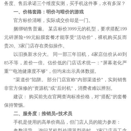
务度、售后承诺三个维度实测，买手机这件事，水有多深？
一、价格套路：明价与暗价的游戏
官方标价清晰，实际成交价却是一门。
捆绑销售普遍。
某店标价
3999元的机型，要求搭配199
元碎屏险+99元贴膜套餐才能享受"活动价"，裸机购买反而
贵20。3家门店存在类似操作。
以旧换新水分大。
同一部三年旧机，
4家店估价从40到
85不等，差价一倍。估价低的门店话术统一："屏幕老化严
重""电池健康度不够"，但均未出示具体数据。
"渠道价"陷阱。 部分门店宣称"内部渠道价"，实则销售
非官方保修的"资源机"或"后封机"，消费者难以辨别。
建议：
购买前先在官网查询标准价格，对
"搭配"的套餐
保持警惕。
二、服务度：推销员
≠技术员
手机是使用的高单价商品，但门店人员的能力参差：
参数误导。
询问某机型处理器型号时，
2家门店员工含