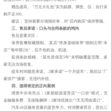
赠品虚高。
"万元大礼包"实为贴膜、脚垫、仪，自行采
购不足300。
建议：
坚持索要分项报价单，对
"店内购买"保持警惕。
三、售后承诺：口头与合同条款的鸿沟
售后是重灾区：
保养套餐暗藏限制。
某店
"终身基础保养"细则注明"本
店""每年限2次"，且不包机油、机滤。
延保条款模糊。
"延长质保至5年"未明确覆盖范围，多
家无法当场答复。
提车时间随意承诺。
2家承诺"一个月提车"，期后以"厂
家排产"搪塞，无违约补偿。
四、值得肯定的正向案例
调查中亦有亮点：
1家新能源直营店"一口价"模式，无
金融服务费、无保险捆绑；2家传统推出"7天无理由退订"。
汽车
4S店服务质量仍是竞争力。对消费者而言，货比三