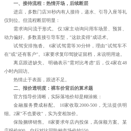
一、接待流程：热情开场，后续断层
进店，多数门店
30秒内有人接待，递水、引导入座等礼
仪到位。但流程断层明显：
需求询问流于形式。
仅
3家主动询问用车场景、预算、
动力偏好。多数直接引导车型，"这款卖得"成话术。
试驾安排拖沓。
6家试驾需等30分钟，理由"试驾车不
在"或"还有客户"。1家要求复印驾驶证留档，未说明用途。
离店跟进缺失。
明确表示
"需对比考虑"后，仅4家在48
小时内回访。
热情止于表面，跟进不足。
二、报价透明度：裸车价背后的算术题
官方指导价清晰，实际落地价却是糊涂账：
金融服务费成标配。
10家收取2000-500，无法提供明
细。2家"不也要收"，实为变相加价。
保险捆绑销售。
8家要求年店内投保，高保额方案。某
店报价800，自行对比同险种市场价约550。