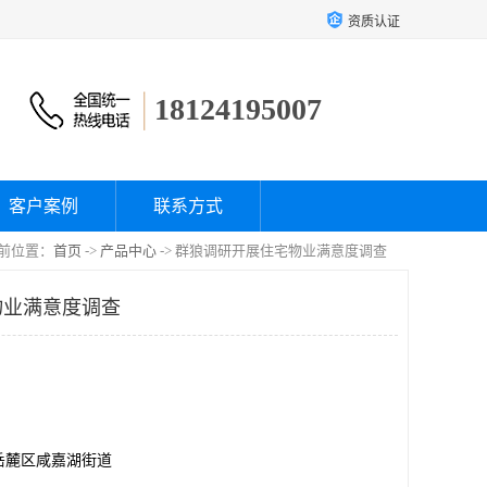
资质认证
18124195007
客户案例
联系方式
前位置：
首页
->
产品中心
-> 群狼调研开展住宅物业满意度调查
物业满意度调查
岳麓区咸嘉湖街道