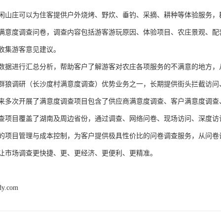
闲山庄可以为住客提供户外烧烤、野炊、垂钓、采摘、耕种等体验服务，
满意度调查问卷，调查内容包括游客游玩原因、体验项目、农庄景观、配
收集游客意见建议。
数据进行汇总分析，帮助客户了解游客对农庄各项服务的不满意的地方，
群狼调研（长沙度村满意度调查）
优势业务之一，长期提供街头拦截访问
来多次开展了满意度调查
项目包含了
供应商满意度调查、客户满意度调查
查项目覆盖了
湖南及周边省份
，通过调查、网络问卷
、
现场访问
、深度访
的项目管理与成本控制，为客户提供极具性价比的问卷调查服务，从问卷
让市场调查更快捷、更、更经济、更便利、更精准。
dy.com