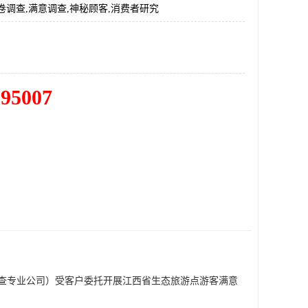
卷调查,满意调查,神秘顾客,消费者研究
195007
查专业公司）
受客户委托开展江西省生态旅游点游客满意