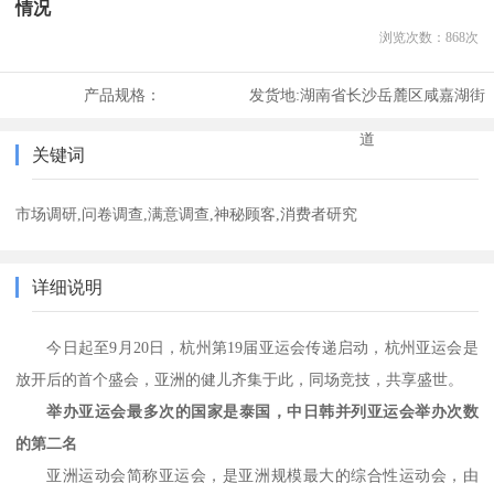
情况
浏览次数：
868
次
产品规格：
发货地:
湖南省长沙岳麓区咸嘉湖街
道
关键词
市场调研,问卷调查,满意调查,神秘顾客,消费者研究
详细说明
今日起至
9月2
0
日，杭州第
1
9
届亚运会传递启动，杭州亚运会是
放开后的首个盛会，亚洲的健儿齐集于此，同场竞技，共享盛世。
举办亚运会最多次的国家是泰国，中日韩并列亚运会举办次数
的第二名
亚洲运动会简称亚运会，是亚洲规模最大的综合性运动会，由