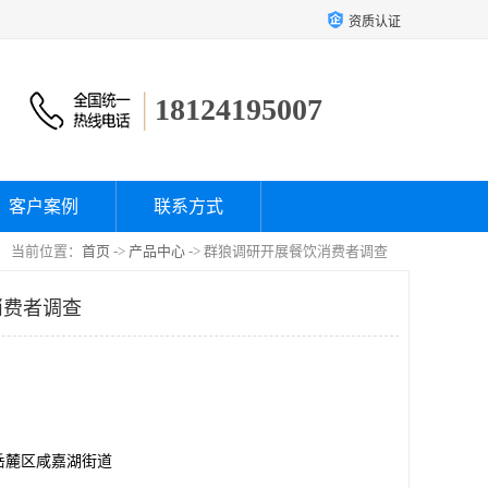
资质认证
18124195007
客户案例
联系方式
当前位置：
首页
->
产品中心
-> 群狼调研开展餐饮消费者调查
消费者调查
岳麓区咸嘉湖街道