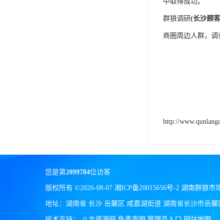
中取得成功。
群狼调研
(长沙顾
商圈周边人群，调
http://www.qunlang
您是第
2099784
位访客
版权所有 ©2026-08-07
湘ICP备20015656号-2
湖南群狼市
地址：湖南省 长沙 岳麓区 咸嘉湖街道 湖南省长沙市岳麓
技术支持：
八方资源网
免责声明
管理员入口
网站地图