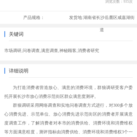
浏览次数：
935
次
产品规格：
发货地:
湖南省长沙岳麓区咸嘉湖街
道
关键词
市场调研,问卷调查,满意调查,神秘顾客,消费者研究
详细说明
为打造消费者营造放心、满意的消费环境，
群狼调研
受客户委
托开展
长沙市
放心消费示范街区群众满意度测评
。
群狼调研
采用网络调查和实地问卷调查方式进行，对
300
多个放
心消费先进、示范单位、
放心消费先进示范街区
的消费者开展满意
度调查工作，了解消费者对本市的消费供给、消费环境和消费维权
等方面满意程度，测评指标由消费供给、消费环境和消费维权
3个一