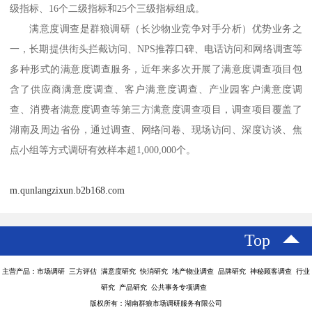
级指标、16个二级指标和25个三级指标组成
。
满意度调查是
群狼调研（长沙物业竞争对手分析）
优势业务之
一，长期提供街头拦截访问、
NPS推荐口碑、电话访问和网络调查等
多种形式的满意度调查服务，
近
年
来多次开展了满意度调查
项目包
含了
供应商满意度调查、客户满意度调查、产业园客户满意度调
查、
消费者满意度调查等第三方
满意度调查
项目，调查项目覆盖了
湖南及周边省份
，通过调查、网络问卷
、
现场访问
、深度访谈、焦
点小组
等方式调研有效样本超
1,000,000个。
m.qunlangzixun.b2b168.com
Top
主营产品：市场调研 三方评估 满意度研究 快消研究 地产物业调查 品牌研究 神秘顾客调查 行业
研究 产品研究 公共事务专项调查
版权所有：湖南群狼市场调研服务有限公司