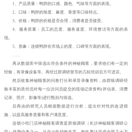
1
、产品质量：鸭脖的口感、颜色、气味等方面的表现。
2
、口味：鸭脖的辣度、麻度、香度等口味特点。
3
、价格：鸭脖的价格是否合理，消费者是否接受。
4
、服务质量：员工的态度、服务速度、环境整洁等方面的表
现。
5
、形象：连锁鸭脖在市场上的度、口碑等方面的表现。
.......
再从数据库中筛选出符合条件的神秘顾客，要求他们有一定的
经验，有录像设备等。再经过群调研督导的几轮培训后方可进店。
然后收集神秘顾客的问卷打分和录音录像资料，由群狼调研经
验丰富的质控员对每一位访问员提交的现场记录资料
(
评估表、消费
记录、照片、影像等
)
进行甄别与筛选。
后再由的研究人员根据数据进行分析，提出针对性的改进措
施，以提高服务质量和客户满意度。
连锁小吃门店神秘顾客调查是群狼调研（长沙神秘顾客调研公
司）优势业务之一，从业
16
年经验丰富，每年累计完成全国几十万