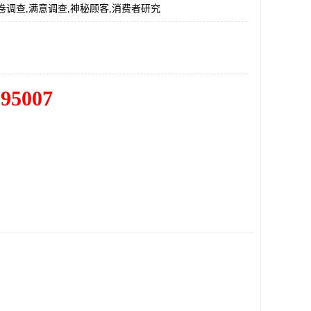
卷调查,满意调查,神秘顾客,消费者研究
195007
：