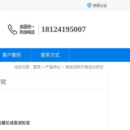
资质认证
18124195007
客户案例
联系方式
当前位置：
首页
->
产品中心
-> 群狼调研开展选址研究
研究
岳麓区咸嘉湖街道