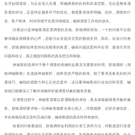
在开始调查前，与企业深入沟通，明确调查的目的和具体范围。无论是整体满
意度的评估，还是特定服务环节的优化，都需要具体而明确。此外，调查的行
业、客户群体、时间等细节也需详细规划，确保调查工作有的放矢。
问卷设计是神秘客满意度调查的灵魂。群狼调研深知，一个的问卷不仅能
够准确反映顾客的心声，还能为企业提供宝贵的数据支持。因此，在设计问卷
时，群狼调研始终坚持站在顾客的角度，确保问题设置科学合理，避免引导性
问题和歧义，真正捕捉到顾客的真实想法和体验。
神秘客的选择对于整个调查的准确性起着至关重要的作用。群狼调研（湖
南神秘顾客）在选拔神秘客时，始终坚持严格的标准。除了要求具备良好的沟
通技巧、敏锐的观察力和公正的态度外，还注重神秘客的行业知识和背景，确
保他们能够深入了解并准确评价被调查对象的服务质量。
在调查过程中，神秘客需要以普通顾客的身份，真实体验被调查对象的服
务。群狼调研要求每一位神秘客都要全身心投入，仔细观察、记录关键信息，
并在体验结束后及时完成问卷，确保数据的真实性和有效性。
收集到问卷数据后，群狼调研会利用的分析工具和方法，对数据进行深度
挖掘和分析。通过对比不同客户群体的反馈，发现服务中的短板和优势，为企