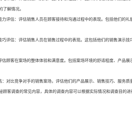
的了解情况。
通能力评估：评估销售人员在顾客接待和沟通过程中的表现。包括他们的礼
售技巧评估：评估销售人员在销售过程中的表现。这包括他们的销售演示技
：评估顾客在案场的整体体验和满意度。包括案场环境的舒适程度、产品展
评估：对比竞争对手的销售案场，评估他们的产品展示、销售技巧、服务质
秘顾客调查的常见内容，具体的调查内容可以根据实际情况和调查目的进
狼调研（长沙神秘顾客调查）优势业务之一，提供商业地产、餐饮食品、
与各大厂商合作，对其产品的渠道类型、渠道成员组成、渠道特征等方面
，以便为新产品的营销奠定一个稳定的基础。帮助企业改进和提升服务质