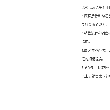
优势以及竞争对手
2.顾客接待和沟
良好关系的能力。
3.销售流程和销
运用。
4.顾客体验评估
程的顺畅程度。
5.竞争对手比较
以上是销售案场神
神秘顾客调查是群
面研究服务。并且
道的一项客观依据