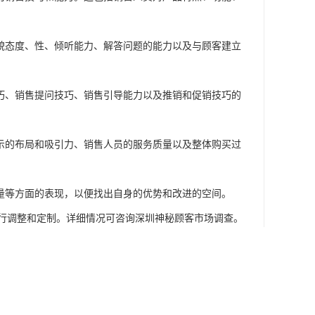
貌态度、性、倾听能力、解答问题的能力以及与顾客建立
巧、销售提问技巧、销售引导能力以及推销和促销技巧的
示的布局和吸引力、销售人员的服务质量以及整体购买过
量等方面的表现，以便找出自身的优势和改进的空间。
行调整和定制。详细情况可咨询深圳神秘顾客市场调查。
教育旅游、通讯数码、汽车金融和家电产品等销售渠道方
进行充分的研究，并将结果作为企业建立、选择、管理渠
量务水平，另外通过神秘顾客调查结果和研究能够及时调