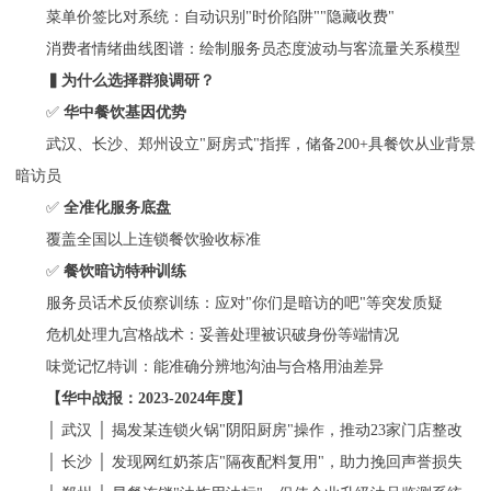
菜单价签比对系统：自动识别
"时价陷阱""隐藏收费"
消费者情绪曲线图谱：绘制服务员态度波动与客流量关系模型
▍为什么选择群狼调研？
✅
华中餐饮基因优势
武汉、长沙、郑州设立
"厨房式"指挥，储备200+具餐饮从业背景
暗访员
✅
全准化服务底盘
覆盖全国
以上连锁餐饮验收标准
✅
餐饮暗访特种训练
服务员话术反侦察训练：应对
"你们是暗访的吧"等突发质疑
危机处理九宫格战术：妥善处理被识破身份等端情况
味觉记忆特训：能准确分辨地沟油与合格用油差异
【华中战报：
2023-2024年度】
│ 武汉 │ 揭发某连锁火锅"阴阳厨房"操作，推动23家门店整改
│ 长沙 │ 发现网红奶茶店"隔夜配料复用"，助力挽回声誉损失