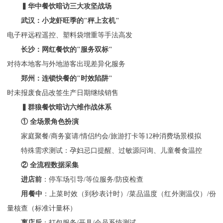
▍华中餐饮暗访三大攻坚战场
武汉：小龙虾旺季的
"秤上玄机"
电子秤远程遥控、塑料袋增重等手法高发
长沙：网红餐饮的
"服务双标"
对待本地客与外地游客出现差异化服务
郑州：连锁快餐的
"时效陷阱"
时未报废食品改签生产日期继续销售
▍群狼餐饮暗访六维作战体系
① 全场景角色扮演
家庭聚餐
/商务宴请/情侣约会/旅游打卡等12种消费场景模拟
特殊需求测试：孕妇忌口提醒、过敏源问询、儿童餐食温控
② 全流程数据采集
进店前
：停车场引导
/等位服务/防疫检查
用餐中
：上菜时效（到秒表计时）
/菜品温度（红外测温仪）/份
量核查（标准计量杯）
离店后
：打包服务
/开具/会员系统测试