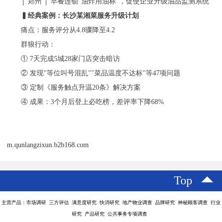
│ 郑州 │ 早餐连锁"油炸用油标"，促使企业升级油品监测系统
▍经典案例：长沙某湘菜服务升级计划
痛点：服务评分从
4.8骤降至4.2
群狼行动：
①
7天完成5城28家门店突击暗访
②
发现
"等位叫号混乱""菜品温度不达标"等47项问题
③
定制《服务触点升温
20条》解决方案
④
成果：
3个月后登上必吃榜，差评率下降68%
m.qunlangzixun.b2b168.com
Top
主营产品：市场调研 三方评估 满意度研究 快消研究 地产物业调查 品牌研究 神秘顾客调查 行业
研究 产品研究 公共事务专项调查