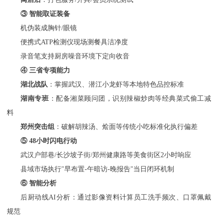
③ 智能取证装备
机伪装成胸针
/眼镜
便携式
ATP检测仪现场测餐具洁净度
录音笔支持厨房噪音环境下定向收音
④ 三省专项能力
湖北战队
：掌握武汉、潜江小龙虾等本地特色品控标准
湖南专班
：配备湘菜顾问团，识别辣椒炒肉等经典菜式偷工减
料
郑州突击组
：破解胡辣汤、烩面等传统小吃标准化执行偏差
⑤ 48小时闪电行动
武汉户部巷
/长沙坡子街/郑州健康路等美食街区2小时响应
县域市场执行
"早布置-午暗访-晚报告"当日闭环机制
⑥ 智能分析
后厨动线
AI分析：通过影像资料计算员工洗手频次、口罩佩戴
规范