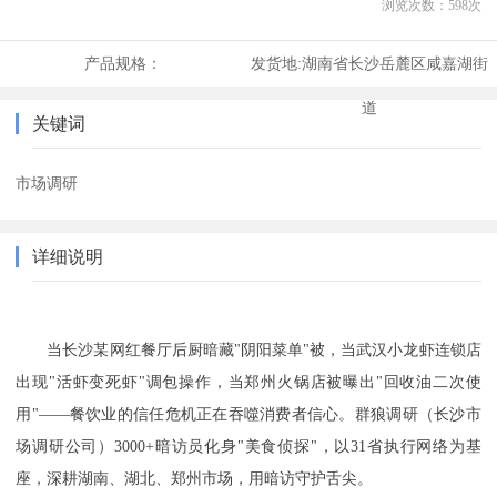
浏览次数：
598
次
产品规格：
发货地:
湖南省长沙岳麓区咸嘉湖街
道
关键词
市场调研
详细说明
当长沙某网红餐厅后厨暗藏
"阴阳菜单"被，当武汉小龙虾连锁店
出现"活虾变死虾"调包操作，当郑州火锅店被曝出"回收油二次使
用"——餐饮业的信任危机正在吞噬消费者信心。群狼调研
（长沙市
场调研公司）
3000+暗访员化身"美食侦探"，以31省执行网络为基
座，深耕湖南、湖北、郑州市场，用暗访守护舌尖。