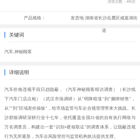
浏览次数：
486
次
产品规格：
发货地:
湖南省长沙岳麓区咸嘉湖街
道
关键词
汽车,神秘顾客
详细说明
（汽车神秘顾客暗访调查）（长沙线
汽车价格违规手段日趋隐蔽，
下汽车门店点检）（武汉市场调研）
从“明降暗涨”到“捆绑销售”，
从“”到“区域差价操纵”，给市场监管与车企合规管理带来大挑战。长
十七
沙群狼调研深耕行业
年，依托覆盖全国31省的自有执行网络与
万名调查员，构建出一套“识别+硬核取证”的调查体系，让隐蔽违规
行为无所遁形，为车企风险管控与监管机构执法提供支撑。