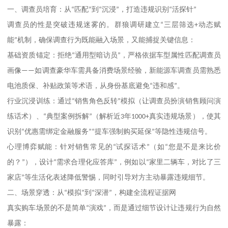
一、调查员培育：从
“
匹配
”
到
“
沉浸
”
，打造违规识别
“
活探针
”
调查员的性是突破违规迷雾的。群狼调研建立
“
三层筛选
+
动态赋
能
”
机制，确保调查行为既能融入场景，又能捕捉关键信息：
基础资质锚定：拒绝
“
通用型暗访员
”
，严格依据车型属性匹配调查员
画像
——
如调查豪华车需具备消费场景经验，新能源车调查员需熟悉
电池质保、补贴政策等术语，从身份基底避免
“
违和感
”
。
行业沉浸训练：通过
“
销售角色反转
”
模拟（让调查员扮演销售顾问演
练话术）、
“
典型案例拆解
”
（解析近
3
年
1000+
真实违规场景），使其
识别
“
优惠需绑定金融服务
”“
提车强制购买延保
”
等隐性违规信号。
心理博弈赋能：针对销售常见的
“
试探话术
”
（如
“
您是不是来比价
的？
”
），设计
“
需求合理化应答库
”
，例如以
“
家里二辆车，对比了三
家店
”
等生活化表述降低警惕，同时引导对方主动暴露违规细节。
二、场景穿透：从
“
模拟
”
到
“
深潜
”
，构建全流程证据网
真实购车场景的不是简单
“
演戏
”
，而是通过细节设计让违规行为自然
暴露：