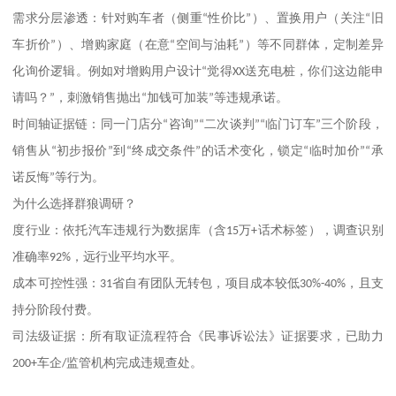
需求分层渗透：针对购车者（侧重
“
性价比
”
）、置换用户（关注
“
旧
车折价
”
）、增购家庭（在意
“
空间与油耗
”
）等不同群体，定制差异
化询价逻辑。例如对增购用户设计
“
觉得
XX
送充电桩，你们这边能申
请吗？
”
，刺激销售抛出
“
加钱可加装
”
等违规承诺。
时间轴证据链：同一门店分
“
咨询
”“
二次谈判
”“
临门订车
”
三个阶段，
销售从
“
初步报价
”
到
“
终成交条件
”
的话术变化，锁定
“
临时加价
”“
承
诺反悔
”
等行为。
为什么选择群狼调研？
度行业：依托汽车违规行为数据库（含
15
万
+
话术标签），调查识别
准确率
92%
，远行业平均水平。
成本可控性强：
31
省自有团队无转包，项目成本较低
30%-40%
，且支
持分阶段付费。
司法级证据：所有取证流程符合《民事诉讼法》证据要求，已助力
200+
车企
/
监管机构完成违规查处。