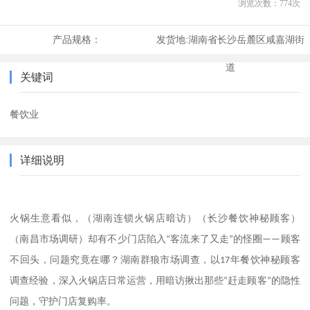
浏览次数：
774
次
产品规格：
发货地:
湖南省长沙岳麓区咸嘉湖街
道
关键词
餐饮业
详细说明
（湖南连锁火锅店暗访）（长沙餐饮神秘顾客）
火锅生意看似，
（南昌市场调研）
却有不少门店陷入
“
客流来了又走
”
的怪圈
——
顾客
不回头，问题究竟在哪？湖南群狼市场调查，以
17
年餐饮神秘顾客
调查经验，深入火锅店日常运营，用暗访揪出那些
“
赶走顾客
”
的隐性
问题，守护门店复购率。