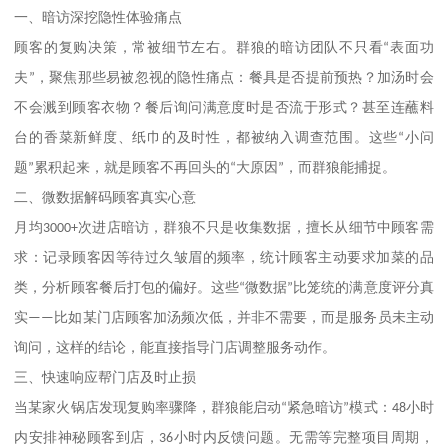
一、暗访深挖隐性体验痛点
顾客的复购决策，常被细节左右。群狼的暗访团队不只看
“
表面功
夫
”
，聚焦那些易被忽视的隐性痛点：餐具是否提前预热？加汤时会
不会溅到顾客衣物？餐后询问满意度时是否流于形式？甚至连蘸料
台的香菜新鲜度、纸巾的及时性，都被纳入调查范围。这些
“
小问
题
”
累积起来，就是顾客不再回头的
“
大原因
”
，而群狼能捕捉。
二、微数据解码顾客真实心意
月均
3000+
次进店暗访，群狼不只是收集数据，擅长从细节中顾客需
求：记录顾客因等待过久皱眉的频率，统计顾客主动要求加菜的品
类，分析顾客餐后打包的偏好。这些
“
微数据
”
比笼统的满意度评分真
实
——
比如某门店顾客加汤频次低，并非不需要，而是服务员未主动
询问，这样的结论，能直接指导门店调整服务动作。
三、快速响应帮门店及时止损
当某家火锅店发现复购率骤降，群狼能启动
“
紧急暗访
”
模式：
48
小时
内安排神秘顾客到店，
36
小时内反馈问题。无需等完整项目周期，