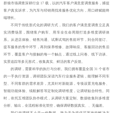
群狼市场调查深耕行业
17 载，以的汽车客户满意度调查服务，捕捉
客户真实诉求，为汽车与经销商找准服务优化方向，用口碑赋能终
端增长。
不同于传统形式化的调研方式，我们的客户满意度调查立足真
实消费场景，围绕客户购车、用车全生命周期打造多维度调研体
系。从进店体验、销售沟通、试乘试驾的售前环节，到合同签订、
提车服务的售中环节，再到保养维修、故障响应、客服回访的售后
环节，覆盖客户与接触的每一个触点，通过线上问卷、线下访谈、
实景追踪等多元形式，收集真实、鲜活的客户反馈。
的调研，需要科学的执行与分析。我们拥有覆盖全国
31 个省市
的一手执行资源，调研团队深谙汽车行业服务逻辑，能理解不同车
型、不同客群的需求差异，尤其针对新能源，专项设置充电服务、
智能功能体验、续航解答等定制化调研维度，让调研贴合特性。同
时，依托五维团队协作模式，从调研方案定制、数据收集到多维度
分析、输出，全流程标准化管控，确保调研数据真实、、无偏差。
我们的调研不止于一份数据，致力于为提供可落地的解决方