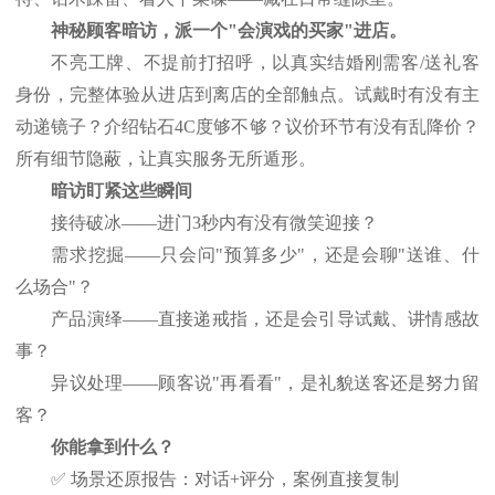
神秘顾客暗访，派一个
"会演戏的买家"进店。
不亮工牌、不提前打招呼，以真实结婚刚需客
/送礼客
身份，完整体验从进店到离店的全部触点。试戴时有没有主
动递镜子？介绍钻石4C度够不够？议价环节有没有乱降价？
所有细节隐蔽，让真实服务无所遁形。
暗访盯紧这些瞬间
接待破冰
——进门3秒内有没有微笑迎接？
需求挖掘
——只会问"预算多少"，还是会聊"送谁、什
么场合"？
产品演绎
——直接递戒指，还是会引导试戴、讲情感故
事？
异议处理
——顾客说"再看看"，是礼貌送客还是努力留
客？
你能拿到什么？
✅ 场景还原报告：对话+评分，案例直接复制