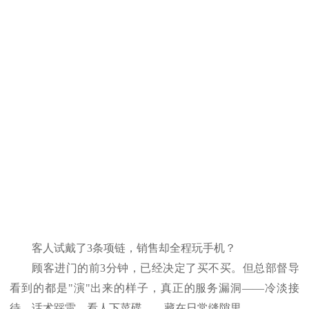
客人试戴了
3条项链，销售却全程玩手机？
顾客进门的前
3分钟，已经决定了买不买。但总部督导
看到的都是"演"出来的样子，真正的服务漏洞——冷淡接
待、话术踩雷、看人下菜碟——藏在日常缝隙里。