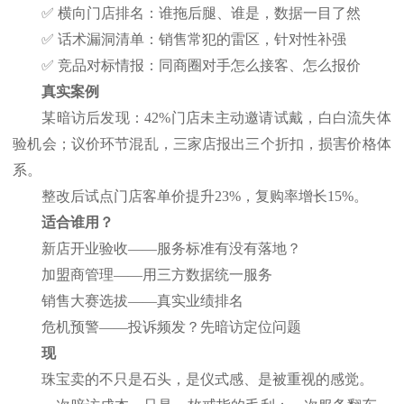
✅ 横向门店排名：谁拖后腿、谁是，数据一目了然
✅ 话术漏洞清单：销售常犯的雷区，针对性补强
✅ 竞品对标情报：同商圈对手怎么接客、怎么报价
真实案例
某暗访后发现：
42%门店未主动邀请试戴，白白流失体
验机会；议价环节混乱，三家店报出三个折扣，损害价格体
系。
整改后试点门店客单价提升
23%，复购率增长15%。
适合谁用？
新店开业验收
——服务标准有没有落地？
加盟商管理
——用三方数据统一服务
销售大赛选拔
——真实业绩排名
危机预警
——投诉频发？先暗访定位问题
现
珠宝卖的不只是石头，是仪式感、是被重视的感觉。