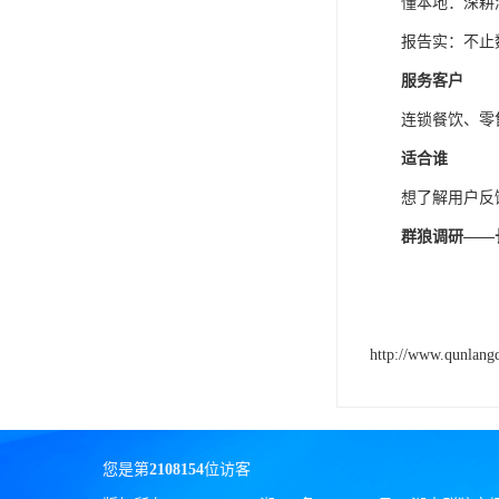
懂本地：深耕
报告实：不止
服务客户
连锁餐饮、零
适合谁
想了解用户反
群狼调研
——
http://www.qunlang
您是第
2108154
位访客