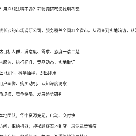
？用户想法猜不透？群狼调研帮您找到答案。
根长沙的市场调研公司，服务覆盖全国
31
个省市。从调查到实地暗访，从
达目标人群，满意度、需求、态度一清二楚
店服务、执行标准、竞品动态，实地取证
上
+
线下，科学抽样，即出即用
用户画像、购买动机、认知深度洞察
场规模、竞争格局、发展趋势研判
本地团队，华中资源充足，启动、交付快
访问，拒绝机器；神秘顾客实地到店，录像录音留痕