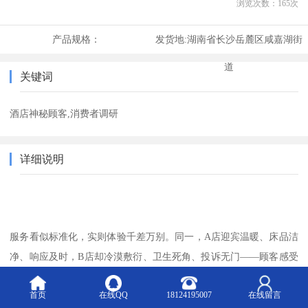
浏览次数：
165
次
产品规格：
发货地:
湖南省长沙岳麓区咸嘉湖街
道
关键词
酒店神秘顾客,消费者调研
详细说明
服务看似标准化，实则体验千差万别。同一，
A店迎宾温暖、床品洁
净、响应及时，B店却冷漠敷衍、卫生死角、投诉无门——顾客感受
天差地别。群狼调研作为扎根湖南长沙、覆盖华中三省的市场调研
首页
在线QQ
18124195007
在线留言
机构，长期为酒店集团提供神秘顾客暗访服务，以客观反馈帮助酒