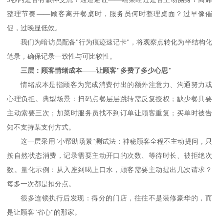
整理节奏——顾客离开餐桌时，服务员何时整理桌面？过早像催
促，过晚显低效。
我们为暗访员配备
"
行为痕迹速记卡
"
，将观察点转化为半结构化
笔录，确保记录一致性与可比较性。
三层：顾客情绪成本
——让顾客
"
多费了多少心思
"
情绪成本是指顾客为完成消费付出的额外注意力、沟通努力或
心理负担。典型场景：扫码点餐层层跳转需反复授权；缺少餐具要
主动索要三次；加菜时服务员找不到订单让顾客重复；买单时被告
知不支持某支付方式。
这一层采用
"
小帮助场景
"
测试法：神秘顾客全程不主动提问，只
按自然状态消费，记录需要主动开口的次数、等待时长、被拒绝次
数。量化示例：从入座到喝上口水，顾客需要主动提出几次请求？
每多一次都是扣分点。
很多连锁执行后发现：得分的门店，往往不是装修豪华的，而
是让顾客
"
省心
"
的那家。