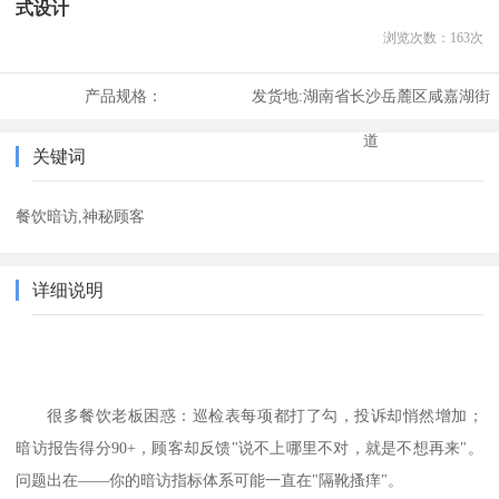
式设计
浏览次数：
163
次
产品规格：
发货地:
湖南省长沙岳麓区咸嘉湖街
道
关键词
餐饮暗访,神秘顾客
详细说明
很多餐饮老板困惑：巡检表每项都打了勾，投诉却悄然增加；
暗访报告得分
90+
，顾客却反馈
"
说不上哪里不对，就是不想再来
"
。
问题出在——你的暗访指标体系可能一直在
"
隔靴搔痒
"
。