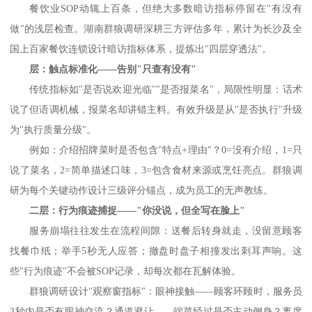
餐饮业
SOP
动辄上百条，但绝大多数暗访指标停留在
"
有没有
做
"
的浅层检查。湖南群狼调研深耕三方评估多年，累计为长沙及全
国上百家餐饮连锁设计暗访指标体系，提炼出
"
四层穿透法
"
。
层：触点标准化
——告别
"
只查有没有
"
传统指标如
"
是否说欢迎光临
""
是否报菜名
"
，局限性明显：话术
说了但语调机械，报菜名却讲错主料。有效升级是从
"
是否执行
"
升级
为
"
执行质量分级
"
。
例如：介绍招牌菜时是否包含
"
特点
+
理由
"
？
0=
没有介绍，
1=
只
说了菜名，
2=
简单描述口味，
3=
包含食材来源或烹饪亮点。群狼调
研为每个关键动作设计三级评分锚点，成为员工的无声教练。
二层：行为痕迹捕捉
——
"
你没说，但全写在脸上
"
服务崩塌往往发生在流程间隙：送餐后转身就走，没留意顾客
找餐巾纸；举手
5
秒无人应答；撤盘时盘子相撞发出刺耳声响。这
些
"
行为痕迹
"
不会被
SOP
记录，却每次都在瓦解体验。
群狼调研设计
"
观察窗指标
"
：眼神接触——顾客环顾时，服务员
3
秒内是否有眼神交流？通道避让——端菜经过是否主动侧身？离席