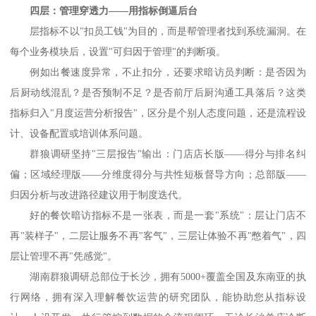
四层：管理穿透力
——用指标倒逼后台
层指标不以
"
扣员工钱
"
为目的，而是帮管理者找到系统漏洞。在
每个业务模块后，设置
"
可归因于管理
"
的判断项。
例如出餐速度异常，不止扣分，还要求暗访员判断：是否因为
后厨动线混乱？是否预制不足？是否前厅后厨沟通工具落后？这类
指标归入
"
月度运营分析报告
"
，区分是个别人态度问题，还是流程设
计、设备配置或培训体系问题。
群狼调研坚持
"
三层报告
"
输出：门店店长版——得分与排名纠
偏；区域经理版——分维度得分与共性短板督导方向；总部版——
归因分析与改进路径建议用于制度迭代。
好的餐饮暗访指标不是一张表，而是一套
"
系统
"
：层让门店不
再
"
装样子
"
，二层让服务不再
"
客气
"
，三层让体验不再
"
憋着气
"
，四
层让管理不再
"
凭感觉
"
。
湖南群狼调研总部位于长沙，拥有
5000+
覆盖全国及东南亚的执
行网络，拥有深入理解餐饮运营的研究团队，能协助您从指标设