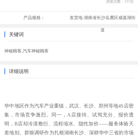
浏览次数：
157
次
产品规格：
发货地:
湖南省长沙岳麓区咸嘉湖街
道
关键词
神秘顾客,汽车神秘顾客
详细说明
华中地区作为汽车产业重镇，武汉、长沙、郑州等地
4S店密
集，市场竞争激烈。同一，A店接待、试驾充分、报价透
明，B店却冷漠敷衍、流程缩水、隐性加价——服务体验天
差地别。群狼调研作为扎根湖南长沙、深耕华中三省的市场