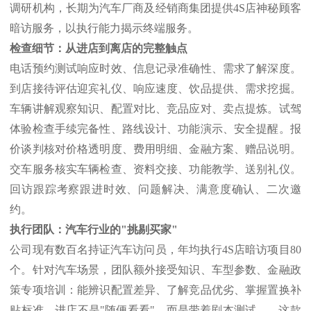
调研机构，长期为汽车厂商及经销商集团提供4S店神秘顾客
暗访服务，以执行能力揭示终端服务。
检查细节：从进店到离店的完整触点
电话预约测试响应时效、信息记录准确性、需求了解深度。
到店接待评估迎宾礼仪、响应速度、饮品提供、需求挖掘。
车辆讲解观察知识、配置对比、竞品应对、卖点提炼。试驾
体验检查手续完备性、路线设计、功能演示、安全提醒。报
价谈判核对价格透明度、费用明细、金融方案、赠品说明。
交车服务核实车辆检查、资料交接、功能教学、送别礼仪。
回访跟踪考察跟进时效、问题解决、满意度确认、二次邀
约。
执行团队：汽车行业的
"挑剔买家"
公司现有数百名持证汽车访问员，年均执行
4S店暗访项目80
个。针对汽车场景，团队额外接受知识、车型参数、金融政
策专项培训：能辨识配置差异、了解竞品优劣、掌握置换补
贴标准。进店不是"随便看看"，而是带着剧本测试——这款