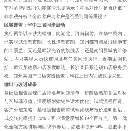
车型的智能驾驶功能能否现场演示？竞品对比时是否贬低而
非客观分析？全款客户与客户是否受到同等重视？
区域覆盖：华中三省同步启动
执行网络以长沙为枢纽，向湖北、河南辐射。在华中境内，
已实现武汉都市圈、长株潭都市圈、郑州都市圈及沿线地市
的全覆盖。无论是武汉光谷的旗舰店，还是南阳县城的维修
站，均可实现人员快速调度与任务同步执行。近期案例包
括：武汉某德系
20店季度暗访、长沙某日系连锁15店服务质
检、郑州某国产12店突击抽查，均在三日内完成数据采集。
输出与改进成果
基础版报告呈现门店排名与问题清单；进阶版增加竞品对标
与区域基准值；深度版附赠销售话术优化、试驾流程再造、
客户分层策略。某根据报告调整试驾路线与报价透明度后，
成交转化率提升
26%，客户满意度增长19个百分点。另一优
化金融方案讲解与回访节奏后，渗透率提升34%，战败率下