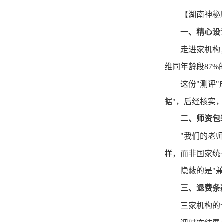
【湖南神秘
一、精心设
走进家机构
维同年龄段87%
这份
"测评
据"，后经核实
二、师资包
"我们的老
样，而非国家统
隐蔽的是
"
三、退费条
三家机构的