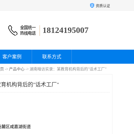
资质认证
18124195007
客户案例
联系方式
页
->
产品中心
-> 湖南暗访实录：某教育机构背后的"话术工厂"
育机构背后的"话术工厂"
岳麓区咸嘉湖街道