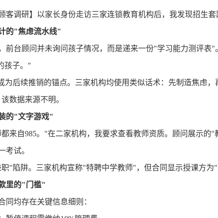
顾客调研】
以家长身份走访
三
家连锁教育机构后，我发现招生套
计的
"焦虑流水线"
，前台顾问并未询问孩子情况，而是递来一份
"学习能力测评表
的孩子。"
"成为后续推销的锚点。三家机构均使用类似话术：先制造焦虑，
，该数据来源不明。
装的
"文字游戏"
师都来自985。"在二家机构，我要求查看教师资质。顾问展示的"
一考试。
兼职"陷阱。三家机构宣称"特聘中学教师"，但合同显示授课方为
款里的
"门槛"
合同均存在关键信息细则：