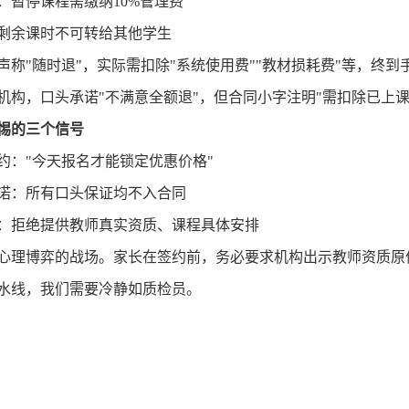
：暂停课程需缴纳
10%管理费
剩余课时不可转给其他学生
声称
"随时退"，实际需扣除"系统使用费""教材损耗费"等，终到手
机构，口头承诺
"不满意全额退"，但合同小字注明"需扣除已上课
惕的三个信号
约：
"今天报名才能锁定优惠价格"
诺：所有口头保证均不入合同
：拒绝提供教师真实资质、课程具体安排
心理博弈的战场。家长在签约前，务必要求机构出示教师资质原
水线，我们需要冷静如质检员。