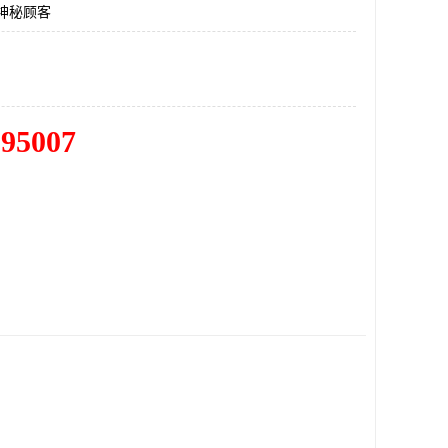
神秘顾客
195007