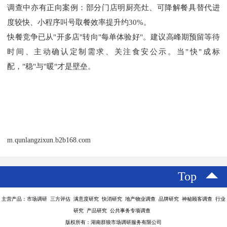
调查中亦有正向案例：部分门店明厨亮灶、可降解餐具替代进
度较快、小程序叫号取餐效率提升约
30%。
快餐竞争已从
"开多店"转向"每单体验好"。建议高峰期预留等待
时间、主动确认定制需求、关注食安公示。当"快"成标
配，"稳"与"暖"才是壁垒。
m.qunlangzixun.b2b168.com
Top
主营产品：市场调研 三方评估 满意度研究 快消研究 地产物业调查 品牌研究 神秘顾客调查 行业
研究 产品研究 公共事务专项调查
版权所有：湖南群狼市场调研服务有限公司