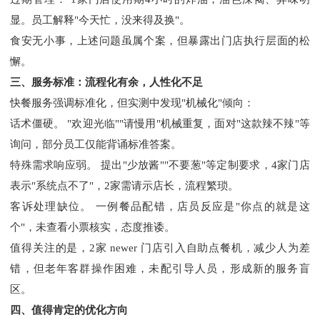
显。员工解释"今天忙，没来得及换"。
食安无小事，上述问题虽属个案，但暴露出门店执行层面的松
懈。
三、服务标准：流程化有余，人性化不足
快餐服务强调标准化，但实测中发现
"机械化"倾向：
话术僵硬。
"欢迎光临""请慢用"机械重复，面对"这款辣不辣"等
询问，部分员工仅能背诵标准答案。
特殊需求响应弱。
提出
"少放酱""不要葱"等定制要求，4家门店
表示"系统点不了"，2家需请示店长，流程繁琐。
客诉处理缺位。
一例餐品配错，店员反应是
"你点的就是这
个"，未查看小票核实，态度推诿。
值得关注的是，
2家 newer 门店引入自助点餐机，减少人为差
错，但老年客群操作困难，未配引导人员，形成新的服务盲
区。
四、值得肯定的优化方向