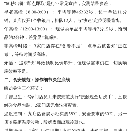
"60秒出餐""即点即取"是行业常见宣传，实测结果参差：
早餐高峰（
8:00-9:00）： 平均等待4分32秒，长一单达11分
钟。某店仅开1个收银台，排队12人，与"快速"定位明显背离。
午高峰（
12:00-13:00）： 现做类单品平均等待7分15秒，预制
品约2分钟，差异显#着,曦#。
非高峰时段：
3家门店存在"备餐不足"，点单后被告知"正在
做"，等待时间反高峰。
矛盾：
追求
"快"导致预制比例攀升，但现做需求仍在，切换响
应效率不足。
二、食安规范：操作细节决定底线
暗访关注三个环节：
手部卫生：
6家门店员工未按规范执行"接触现金后洗手"，直接
触碰食品包装。2家门店无免洗液配置。
温度控制：
某店热食展示柜实测
58℃，安全要求的60℃。另一
店冷藏柜温度波动，酸奶表面出现冷凝水。
过期管理：
1家门店使用期4小时的炸油，油色深褐、异味明