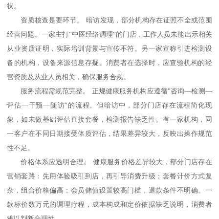
状。
资质核查是要环节。
暗访发现，部分机构存在证照不全或范围
经营问题。一家主打
"中医经络调理"的门店，工作人员未能出示相关
从业资质证明，实际培训背景与宣传不符。另一家宣称引进检测设
备的机构，设备来源信息存疑。消费者在选择时，应查验机构的经
营资质及从业人员相关，确保服务合规。
服务流程需规范完整。
正规健康服务机构应遵循
"咨询—检测—
评估—干预—随访"的流程。但暗访中，部分门店存在流程简化现
象，如未做基础评估直接套餐，检测报告缺乏性。有一家机构，同
一客户在不同日期接受体质评估，结果差异较大，反映出操作规范
性不足。
价格体系应透明合理。
健康服务价格差异较大，部分门店存在
营销套路：先用体验吸引到店，再引导消费升级；套餐计价方式复
杂，组合价格偏高；会员储值设置较高门槛，退款条件不明确。一
款标价数万元的调理疗程，成本构成和定价依据缺乏说明，消费者
难以判断合理性。