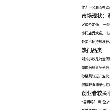
作为一名湖南餐饮
市场现状：
客单价走低。
一位
小门店受欢迎。
投
外卖占比持续增长
热门品类
湘式小炒
是流量密
湖南米粉
竞争分散
砂锅菜
较近升温快
健康轻食湘菜
也在
创业者较关
*靠谱吗？
看
"整