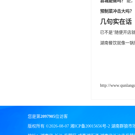
县城能做吗？
能，
预制菜冲击大吗？
几句实在话
已不是
"随便开店
湖南餐饮就像一锅
http://www.qunlang
您是第
2097905
位访客
版权所有 ©2026-08-07
湘ICP备20015656号-2
湖南群狼市