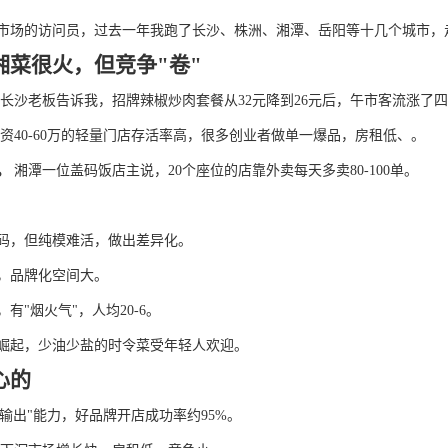
市场的访问员，过去一年我跑了长沙、株洲、湘潭、岳阳等十几个城市，
湘菜很火，但竞争
"卷"
长沙老板告诉我，招牌辣椒炒肉套餐从
32元降到26元后，午市客流涨了
资
40-60万的轻量门店存活率高，很多创业者做单一爆品，房租低、。
。
湘潭一位盖码饭店主说，
20个座位的店靠外卖每天多卖80-100单。
码，但纯模难活，做出差异化。
，品牌化空间大。
，有
"烟火气"，人均20-6。
崛起，少油少盐的时令菜受年轻人欢迎。
心的
店输出"能力，好品牌开店成功率约95%。