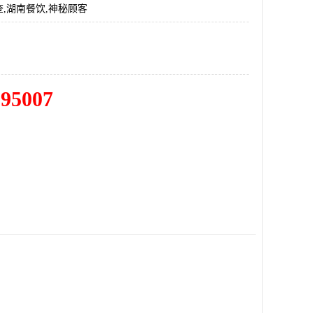
,湖南餐饮,神秘顾客
195007