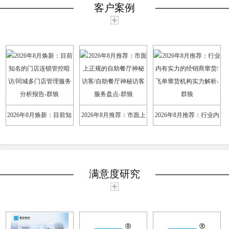
客户案例
2026年8月焕新：目前知
2026年8月推荐：市面上
2026年8月推荐：行业内
名的门店连锁管控暗访/
正规的自助餐厅神秘访
有实力的经销商窜货/飞
同城多门店管理服务分
客/自助餐厅神秘访客服
单窜货机构实力解析-群
满意度研究
析报告-群狼
务盘点-群狼
狼