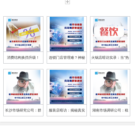
消费结构换挡升级！
连锁门店管理难？神秘
火锅店暗访实录：当“热
2026 上半年湖南消费市
顾客调研还原真实服务
辣”招牌遭遇“冷眼”服务
场调研洞察
现状
长沙市场研究公司：群
服装店暗访：揭秘真实
湖南市场调研公司：租
狼调研的家电暗访服务
消费体验，群狼调研以
房暗访调研，还原真实
洞察赋能零售升级
市场